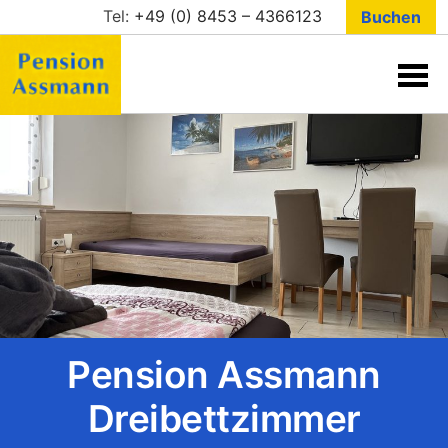
Skip
Tel:
+49 (0) 8453 – 4366123
Buchen
to
content
Pension
Assmann
Übernachtung
A9 Ingolstadt
Pension Assmann
Dreibettzimmer